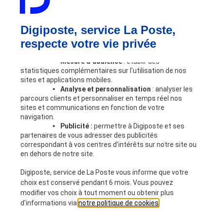
Vos besoins
Lors de votre navigation sur notre site, nos partenaires
Bulletin de paie
et nous utilisons des cookies dont certains requièrent
Digiposte, service La Poste,
Dématérialisation RH
votre accord pour être déposés. Les finalités de ces
respecte votre vie privée
cookies sont les suivantes :
Coffre-fort numérique
Automatisation des processus RH
•
Mesure d’audience
: établir des
Partage sécurisé
statistiques complémentaires sur l'utilisation de nos
Outils RH
sites et applications mobiles.
•
Analyse et personnalisation
: analyser les
Nous connaître
parcours clients et personnaliser en temps réel nos
Digiposte
sites et communications en fonction de votre
Notre expertise RH
navigation.
Nos engagements
•
Publicité :
permettre à Digiposte et ses
partenaires de vous adresser des publicités
Nous rejoindre
correspondant à vos centres d’intérêts sur notre site ou
Partenaires
en dehors de notre site.
Devenir partenaire
Ressources
Digiposte, service de La Poste vous informe que votre
choix est conservé pendant 6 mois. Vous pouvez
A la une
modifier vos choix à tout moment ou obtenir plus
Blog
d'informations via
notre politique de cookies
.
Livres blancs