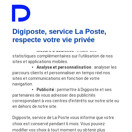
Digiposte Access +
Digiposte Business
Vos besoins
Lors de votre navigation sur notre site, nos partenaires
Bulletin de paie
et nous utilisons des cookies dont certains requièrent
Digiposte, service La Poste,
Dématérialisation RH
votre accord pour être déposés. Les finalités de ces
respecte votre vie privée
cookies sont les suivantes :
Coffre-fort numérique
Automatisation des processus RH
•
Mesure d’audience
: établir des
Partage sécurisé
statistiques complémentaires sur l'utilisation de nos
Outils RH
sites et applications mobiles.
•
Analyse et personnalisation
: analyser les
Nous connaître
parcours clients et personnaliser en temps réel nos
Digiposte
sites et communications en fonction de votre
Notre expertise RH
navigation.
Nos engagements
•
Publicité :
permettre à Digiposte et ses
partenaires de vous adresser des publicités
Nous rejoindre
correspondant à vos centres d’intérêts sur notre site ou
Partenaires
en dehors de notre site.
Devenir partenaire
Ressources
Digiposte, service de La Poste vous informe que votre
choix est conservé pendant 6 mois. Vous pouvez
A la une
modifier vos choix à tout moment ou obtenir plus
Blog