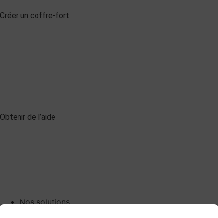
Créer un coffre-fort
Obtenir de l’aide
Nos solutions
Digiposte Access