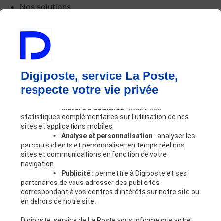
Nos solutions
Digiposte Access
Digiposte Access +
Digiposte Business
Vos besoins
Lors de votre navigation sur notre site, nos partenaires
Bulletin de paie
et nous utilisons des cookies dont certains requièrent
Digiposte, service La Poste,
Dématérialisation RH
votre accord pour être déposés. Les finalités de ces
respecte votre vie privée
cookies sont les suivantes :
Coffre-fort numérique
Automatisation des processus RH
•
Mesure d’audience
: établir des
Partage sécurisé
statistiques complémentaires sur l'utilisation de nos
Outils RH
sites et applications mobiles.
•
Analyse et personnalisation
: analyser les
Nous connaître
parcours clients et personnaliser en temps réel nos
Digiposte
sites et communications en fonction de votre
Notre expertise RH
navigation.
Nos engagements
•
Publicité :
permettre à Digiposte et ses
partenaires de vous adresser des publicités
Nous rejoindre
correspondant à vos centres d’intérêts sur notre site ou
Partenaires
en dehors de notre site.
Devenir partenaire
Ressources
Digiposte, service de La Poste vous informe que votre