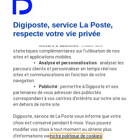
Digiposte Business
Vos besoins
Lors de votre navigation sur notre site, nos partenaires
Bulletin de paie
et nous utilisons des cookies dont certains requièrent
Digiposte, service La Poste,
Dématérialisation RH
votre accord pour être déposés. Les finalités de ces
respecte votre vie privée
Coffre-fort numérique
cookies sont les suivantes :
Automatisation des processus RH
•
Mesure d’audience
: établir des
Partage sécurisé
statistiques complémentaires sur l'utilisation de nos
Outils RH
sites et applications mobiles.
•
Analyse et personnalisation
: analyser les
Nous connaître
parcours clients et personnaliser en temps réel nos
Digiposte
sites et communications en fonction de votre
Notre expertise RH
navigation.
Nos engagements
•
Publicité :
permettre à Digiposte et ses
partenaires de vous adresser des publicités
Nous rejoindre
correspondant à vos centres d’intérêts sur notre site ou
Partenaires
en dehors de notre site.
Devenir partenaire
Ressources
Digiposte, service de La Poste vous informe que votre
choix est conservé pendant 6 mois. Vous pouvez
A la une
modifier vos choix à tout moment ou obtenir plus
Blog
d'informations via
notre politique de cookies
.
Livres blancs