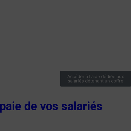
Accéder à l'aide dédiée aux
salariés détenant un coffre
 paie de vos salariés