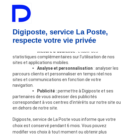
Digiposte Access +
Digiposte Business
Vos besoins
Lors de votre navigation sur notre site, nos partenaires
Bulletin de paie
et nous utilisons des cookies dont certains requièrent
Digiposte, service La Poste,
Dématérialisation RH
votre accord pour être déposés. Les finalités de ces
respecte votre vie privée
cookies sont les suivantes :
Coffre-fort numérique
Automatisation des processus RH
•
Mesure d’audience
: établir des
Partage sécurisé
statistiques complémentaires sur l'utilisation de nos
Outils RH
sites et applications mobiles.
•
Analyse et personnalisation
: analyser les
Nous connaître
parcours clients et personnaliser en temps réel nos
Digiposte
sites et communications en fonction de votre
Notre expertise RH
navigation.
Nos engagements
•
Publicité :
permettre à Digiposte et ses
partenaires de vous adresser des publicités
Nous rejoindre
correspondant à vos centres d’intérêts sur notre site ou
Partenaires
en dehors de notre site.
Devenir partenaire
Ressources
Digiposte, service de La Poste vous informe que votre
choix est conservé pendant 6 mois. Vous pouvez
A la une
modifier vos choix à tout moment ou obtenir plus
Blog