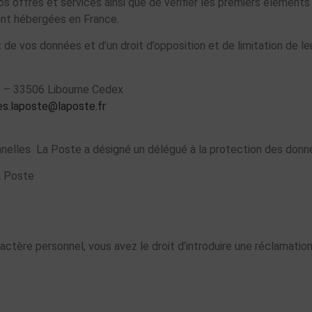
 offres et services ainsi que de vérifier les premiers éléments
ont hébergées en France.
 de vos données et d’un droit d’opposition et de limitation de l
45 – 33506 Libourne Cedex
s.laposte@laposte.fr
nnelles La Poste a désigné un délégué à la protection des donn
a Poste
ractère personnel, vous avez le droit d’introduire une réclamati