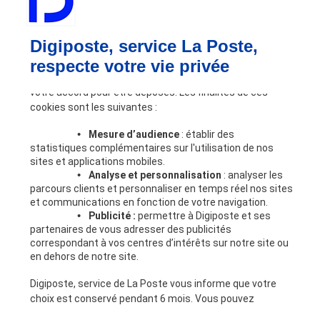
Coffre-fort numérique
Automatisation des processus RH
Digiposte, service La Poste,
Partage sécurisé
Outils RH
respecte votre vie privée
Lors de votre navigation sur notre site, nos partenaires
et nous utilisons des cookies dont certains requièrent
Nous connaître
votre accord pour être déposés. Les finalités de ces
Digiposte
cookies sont les suivantes :
Notre expertise RH
Nos engagements
•
Mesure d’audience
: établir des
Nous rejoindre
statistiques complémentaires sur l'utilisation de nos
sites et applications mobiles.
Partenaires
•
Analyse et personnalisation
: analyser les
Devenir partenaire
parcours clients et personnaliser en temps réel nos sites
Ressources
et communications en fonction de votre navigation.
A la une
•
Publicité :
permettre à Digiposte et ses
partenaires de vous adresser des publicités
Blog
correspondant à vos centres d’intérêts sur notre site ou
Livres blancs
en dehors de notre site.
Digicoach
Digiposte, service de La Poste vous informe que votre
Les APIs Digiposte
choix est conservé pendant 6 mois. Vous pouvez
Questions fréquentes
modifier vos choix à tout moment ou obtenir plus
Support clients entreprises