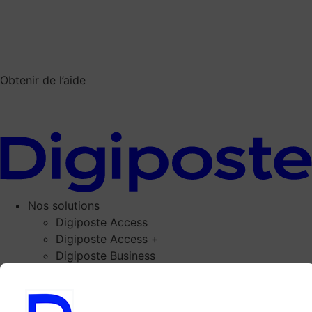
Obtenir de l’aide
Nos solutions
Digiposte Access
Digiposte Access +
Digiposte Business
Vos besoins
Bulletin de paie
Dématérialisation RH