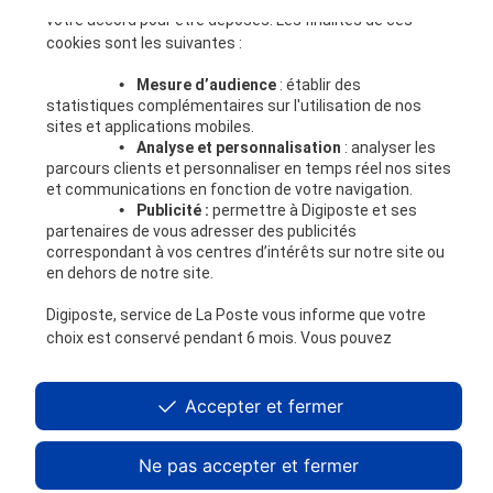
Nous connaître
votre accord pour être déposés. Les finalités de ces
Digiposte
cookies sont les suivantes :
Notre expertise RH
Nos engagements
•
Mesure d’audience
: établir des
Nous rejoindre
statistiques complémentaires sur l'utilisation de nos
sites et applications mobiles.
Partenaires
•
Analyse et personnalisation
: analyser les
Devenir partenaire
parcours clients et personnaliser en temps réel nos sites
Ressources
et communications en fonction de votre navigation.
•
Publicité :
permettre à Digiposte et ses
A la une
partenaires de vous adresser des publicités
Blog
correspondant à vos centres d’intérêts sur notre site ou
Livres blancs
en dehors de notre site.
Digicoach
Digiposte, service de La Poste vous informe que votre
Les APIs Digiposte
choix est conservé pendant 6 mois. Vous pouvez
Questions fréquentes
modifier vos choix à tout moment ou obtenir plus
Support clients entreprises
d'informations via
notre politique de cookies
.
Accepter et fermer
Souscrire à une offre
Accéder à l'aide dédiée aux salariés détenant un coffre
Ne pas accepter et fermer