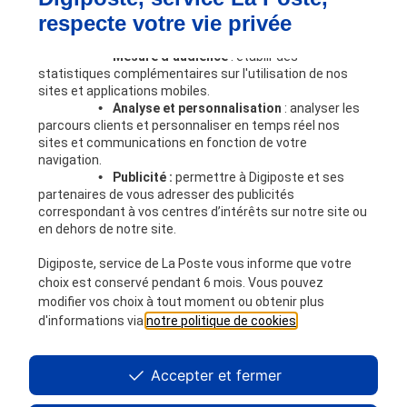
Dématérialisation RH
votre accord pour être déposés. Les finalités de ces
respecte votre vie privée
Coffre-fort numérique
cookies sont les suivantes :
Automatisation des processus RH
•
Mesure d’audience
: établir des
Partage sécurisé
statistiques complémentaires sur l'utilisation de nos
Outils RH
sites et applications mobiles.
•
Analyse et personnalisation
: analyser les
Nous connaître
parcours clients et personnaliser en temps réel nos
Digiposte
sites et communications en fonction de votre
Notre expertise RH
navigation.
Nos engagements
•
Publicité :
permettre à Digiposte et ses
partenaires de vous adresser des publicités
Nous rejoindre
correspondant à vos centres d’intérêts sur notre site ou
Partenaires
en dehors de notre site.
Devenir partenaire
Ressources
Digiposte, service de La Poste vous informe que votre
choix est conservé pendant 6 mois. Vous pouvez
A la une
modifier vos choix à tout moment ou obtenir plus
Blog
d'informations via
notre politique de cookies
.
Livres blancs
Digicoach
Les APIs Digiposte
Accepter et fermer
Questions fréquentes